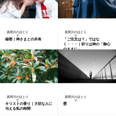
真間川のほとり
真間川のほとり
で
で
秘密｜神さまとの共有
「ご注文は？」ではな
く・・・｜祈りは神の「御心
のままに」
2023.11.06
2023.10.30
真間川のほとり
真間川のほとり
で
で
キリストの香り｜大切な人に
壁
与える私の時間