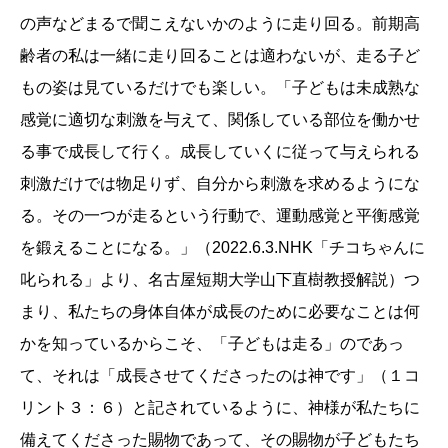
の声などまるで聞こえないかのように走り回る。前期高
齢者の私は一緒に走り回ることは適わないが、走る子ど
もの姿は見ているだけでも楽しい。「子どもは未成熟な
感覚に適切な刺激を与えて、関係している部位を働かせ
る事で成長して行く。成長していくに従って与えられる
刺激だけでは物足りず、自分から刺激を求めるようにな
る。その一つが走るという行動で、運動感覚と平衡感覚
を鍛えることになる。」（2022.6.3.NHK「チコちゃんに
叱られる」より、名古屋短期大学山下直樹教授解説）つ
まり、私たちの身体自体が成長のために必要なことは何
かを知っているからこそ、「子どもは走る」のであっ
て、それは「成長させてくださったのは神です」（１コ
リント３：６）と記されているように、神様が私たちに
備えてくださった賜物であって、その賜物が子どもたち