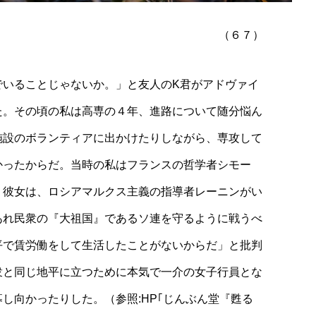
（６７）
でいることじゃないか。」と友人のK君がアドヴァイ
た。その頃の私は高専の４年、進路について随分悩ん
施設のボランティアに出かけたりしながら、専攻して
かったからだ。当時の私はフランスの哲学者シモー
。彼女は、ロシアマルクス主義の指導者レーニンがい
あれ民衆の『大祖国』であるソ連を守るように戦うべ
平で賃労働をして生活したことがないからだ」と批判
衆と同じ地平に立つために本気で一介の女子行員とな
し向かったりした。（参照:HP｢じんぶん堂『甦る