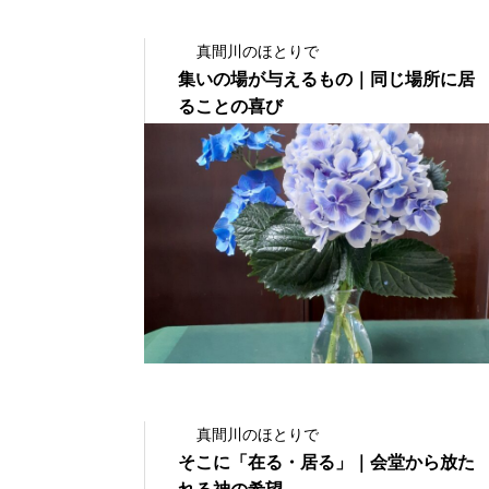
真間川のほとりで
集いの場が与えるもの｜同じ場所に居
ることの喜び
2023.04.24
真間川のほとりで
そこに「在る・居る」｜会堂から放た