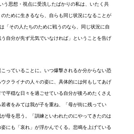
という思想・視点に受洗したばかりの私は、いたく共
々のために生きるなら、自らも同じ状況になることが
君は「その人たちのために戦うのなら、同じ状況に自
戦う自分が先ず元気でいなければ」ということを告げ
起こっていることに。いつ爆撃されるか分からない恐
るウクライナの人々の姿に、具体的には何もしてあげ
方で平穏な日々を過ごせている自分が後ろめたくさえ
る若者をみては我が子を重ね、「母が街に残ってい
我が母を思う。「訓練といわれたのにやってきたのは
の姿にも「哀れ」が浮かんでくる。悲鳴を上げている