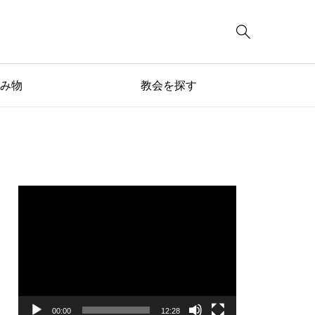

み物
教会を探す
動
画
プ
レ
ー
ヤ
ー
00:00
12:28