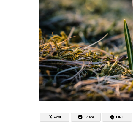


Post
Share
LINE