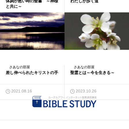
体調が悪い時の聖書 ～神様
わたしが歩く道
と共に～
2014.12.21
2025.12.04
さあなの部屋
さあなの部屋
差し伸べられたキリストの手
聖霊とは～今を生きる～
2021.08.16
2023.10.26