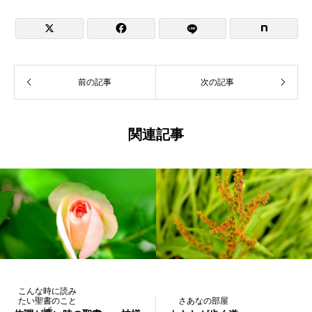


前の記事
次の記事
関連記事
こんな時に読み
たい聖書のこと
さあなの部屋
ば