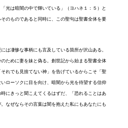
、「光は暗闇の中で輝いている」（ヨハネ１：５）と
ルそのものであると同時に、この聖句は聖書全体を要
更には凄惨な事柄にも言及している箇所が沢山ある。
身のために妻を妹と偽る。創世記から始まる聖書全体
「それでも見捨てない神」を告げているからこそ「聖
ないローソクに目を向け、暗闇から光を待望する信仰
の時にきっと聞こえてくるはずだ、「恐れることはあ
が。なぜならその言葉は闇を抱えた私にもあなたにも