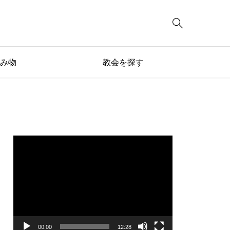

み物
教会を探す
動
画
プ
レ
ー
ヤ
ー
00:00
12:28