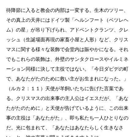
待降節に入ると教会の内部は一変する。生木のツリー、
その真上の天井にはドイツ製「ヘルンフート（ベツレヘ
ム）の星」が吊り下げられ、アドベントクランツ、クレ
ッシュ（生誕場面再現の家畜小屋と人形）など、クリス
マスに関する様々な装飾で会堂内は賑やかになる。それ
でもこれらの装飾は、外壁のサンタクロースやイルミネ
ーション同様に決して主役ではない。「今日ダビデの町
で、あなたがたのために救い主がお生まれになった。」
（ルカ２：１１）天使が羊飼いたちに告げた言葉であ
る。クリスマスの出来事の主人公はイエスだが、「あな
たがたのために」と天使が告げているように、この出来
事の主役は「あなたがた」、即ち私たち一人ひとりなの
だ。光に包まれて、「あなたはあなたらしく生きなさ