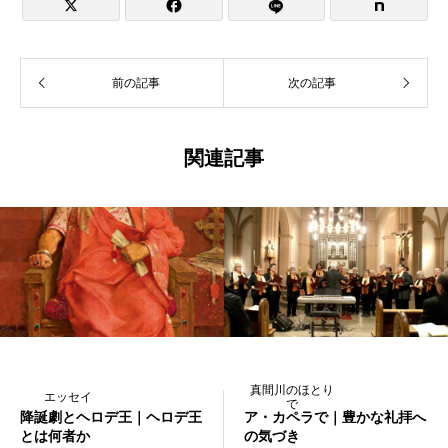


前の記事
次の記事
関連記事
真間川のほとり
エッセイ
で
降誕劇とヘロデ王｜ヘロデ王
ア・カペラで｜豊かな礼拝へ
とは何者か
の気づき