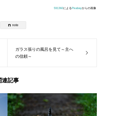
591360
による
Pixabay
からの画像
note
ガラス張りの風呂を見て～主へ
の信頼～
関連記事