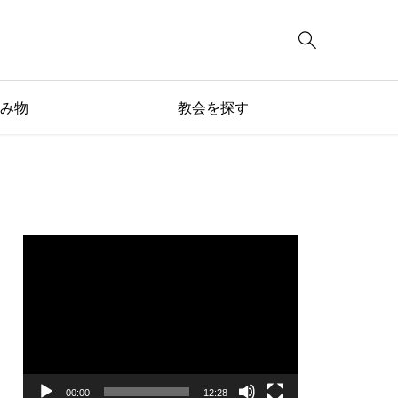

み物
教会を探す
動
画
プ
レ
ー
ヤ
ー
00:00
12:28