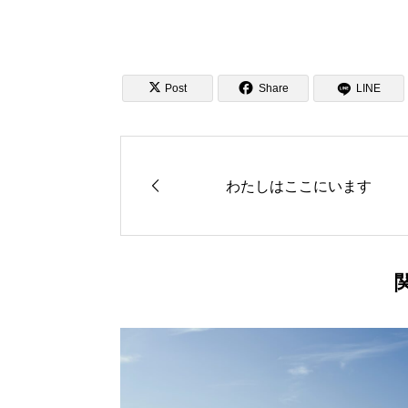


Post
Share
LINE
わたしはここにいます