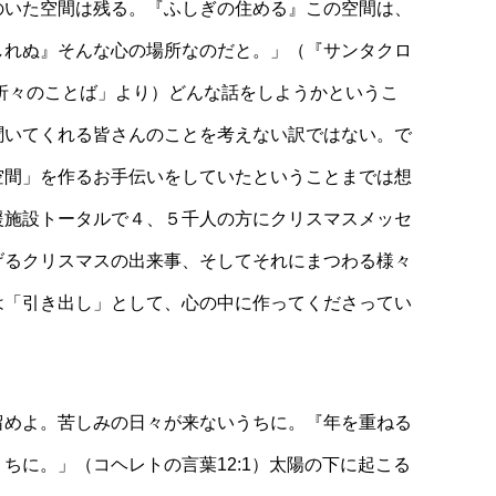
のいた空間は残る。『ふしぎの住める』この空間は、
しれぬ』そんな心の場所なのだと。」（『サンタクロ
新聞「折々のことば」より）どんな話をしようかというこ
聞いてくれる皆さんのことを考えない訳ではない。で
空間」を作るお手伝いをしていたということまでは想
援施設トータルで４、５千人の方にクリスマスメッセ
げるクリスマスの出来事、そしてそれにまつわる様々
は「引き出し」として、心の中に作ってくださってい
留めよ。苦しみの日々が来ないうちに。『年を重ねる
ちに。」（コヘレトの言葉12:1）太陽の下に起こる