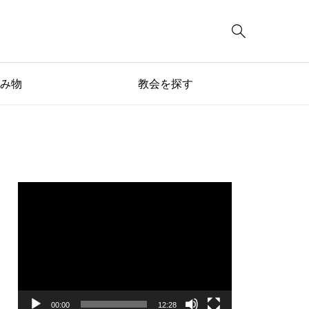

み物
教会を探す
動
画
プ
レ
ー
ヤ
ー
00:00
12:28