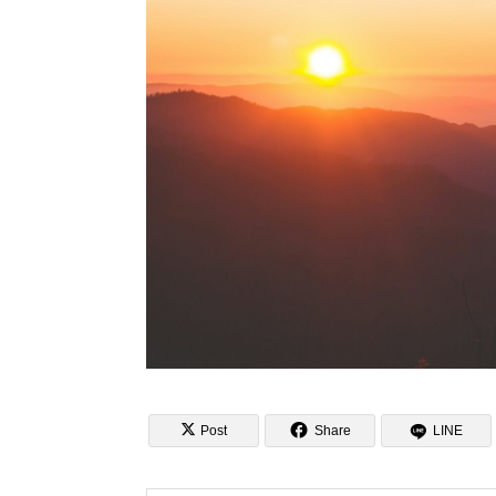


Post
Share
LINE