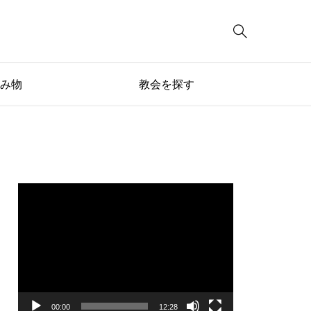

み物
教会を探す
動
画
プ
レ
ー
ヤ
ー
00:00
12:28