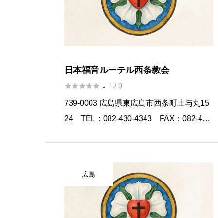
日本福音ルーテル西条教会





0
-

739-0003 広島県東広島市西条町土与丸15
24 TEL：082-430-4343 FAX：082-422
-5578 西条教会は日本福音ルーテル教会の
プロテスタント教会です。ルーテル教会と
は1517年にマルチン・ルタ […]
広島