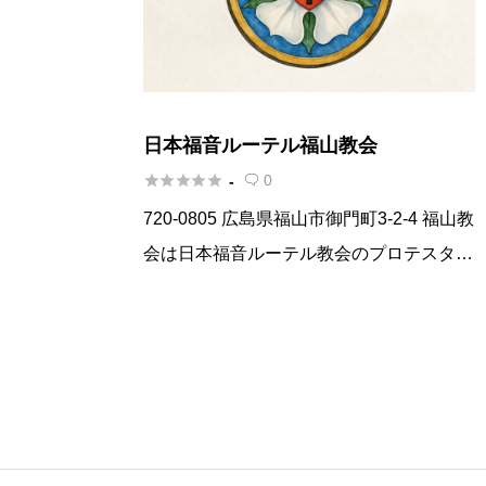
日本福音ルーテル福山教会





0
-

720-0805 広島県福山市御門町3-2-4 福山教
会は日本福音ルーテル教会のプロテスタン
ト教会です。ルーテル教会とは1517年に
マルチン・ルターの宗教改革によりドイツ
で誕生し、ドイツだけでなく北欧にも広が
り、国民教会 […]