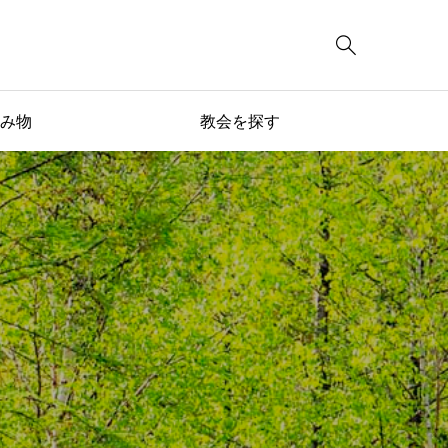

み物
教会を探す