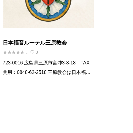
日本福音ルーテル三原教会





0
-

723-0016 広島県三原市宮沖3-8-18 FAX
共用：0848-62-2518 三原教会は日本福音
ルーテル教会のプロテスタント教会です。
ルーテル教会とは1517年にマルチン・ル
ターの宗教改革によりドイツで誕生し、ド
[…]