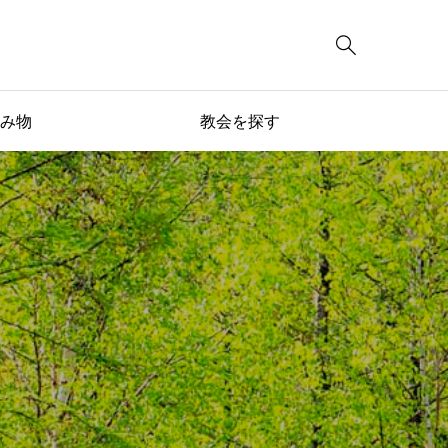

み物
教会を探す