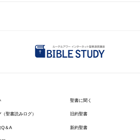
い
聖書に聞く
び（聖書読みログ）
旧約聖書
Q＆A
新約聖書