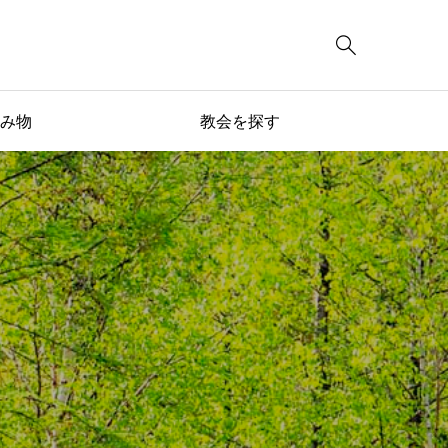

み物
教会を探す