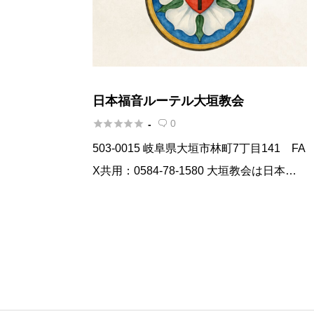
日本福音ルーテル大垣教会





0
-

503-0015 岐阜県大垣市林町7丁目141 FA
X共用：0584-78-1580 大垣教会は日本福
音ルーテル教会のプロテスタント教会で
す。ルーテル教会とは1517年にマルチ
ン・ルターの宗教改革によりドイツで誕生
し、ド […]