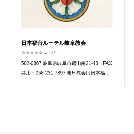
日本福音ルーテル岐阜教会





0
-

502-0867 岐阜県岐阜市鷺山南21-43 FAX
共用：058-231-7897 岐阜教会は日本福音
ルーテル教会のプロテスタント教会です。
ルーテル教会とは1517年にマルチン・ル
ターの宗教改革によりドイツで誕生し、ド
[…]